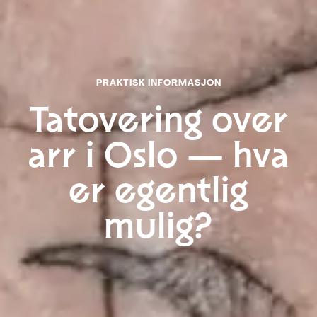
Til toppen
PRAKTISK INFORMASJON
Tatovering over
arr i Oslo — hva
er egentlig
mulig?