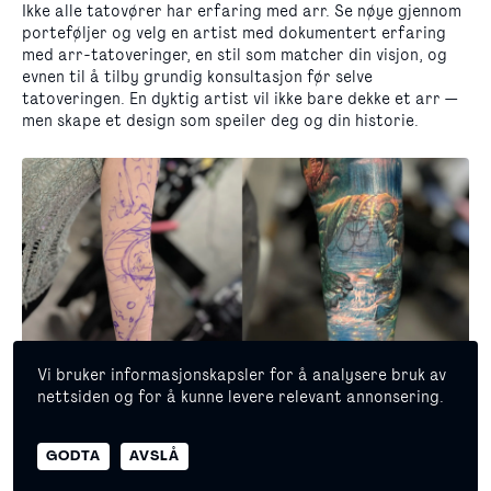
Ikke alle tatovører har erfaring med arr. Se nøye gjennom
porteføljer og velg en artist med dokumentert erfaring
med arr-tatoveringer, en stil som matcher din visjon, og
evnen til å tilby grundig konsultasjon før selve
tatoveringen. En dyktig artist vil ikke bare dekke et arr —
men skape et design som speiler deg og din historie.
Vi bruker informasjonskapsler for å analysere bruk av
nettsiden og for å kunne levere relevant annonsering.
© 2026 Copyright Masterpiece Oslo
GODTA
AVSLÅ
Egenerklæring
Personvern
Er det mer smertefullt å