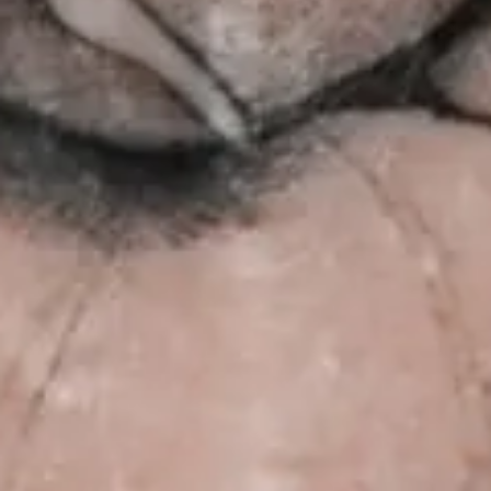
Åpningstider
Mandag - fredag: 09:00 - 17:00
Lørdag: 10:00 - 14:00
Kontakt oss
(+47) 24 02 20 16
STOCKFLETHS GATE 51, 0461 OSLO
Booking/tattoo
BOOKING@MASTERPIECE.NO
Andre henvendelser
POST@MASTERPIECE.NO
Følg oss
INSTAGRAM
FACEBOOK
TIKTOK