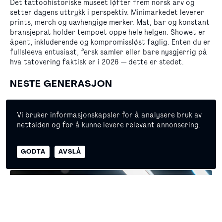
Det tattoohistoriske museet løfter frem norsk arv og
setter dagens uttrykk i perspektiv. Minimarkedet leverer
prints, merch og uavhengige merker. Mat, bar og konstant
bransjeprat holder tempoet oppe hele helgen. Showet er
åpent, inkluderende og kompromissløst faglig. Enten du er
fullsleeva entusiast, fersk samler eller bare nysgjerrig på
hva tatovering faktisk er i 2026 — dette er stedet.
NESTE GENERASJON
De yngste får sitt eget kreative område med tegning og
kunstkonkurranse, og helgen rundes av med veldedig
Vi bruker informasjonskapsler for å analysere bruk av
lotteri til støtte for Barnekreftforeningen — med premier
nettsiden og for å kunne levere relevant annonsering.
donert av artistene. Det er den siden av
tatoveringsmiljøet som sjelden vises frem, men som betyr
© 2026 Copyright Masterpiece Oslo
GODTA
AVSLÅ
mye for oss.
Egenerklæring
Personvern