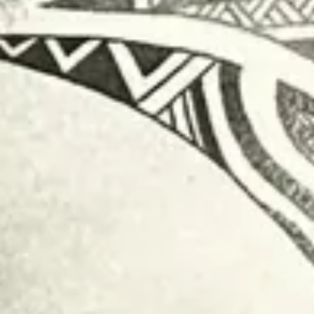
Kontakt oss
(+47) 24 02 20 16
STOCKFLETHS GATE 51, 0461 OSLO
Booking/tattoo
BOOKING@MASTERPIECE.NO
Andre henvendelser
POST@MASTERPIECE.NO
Følg oss
INSTAGRAM
FACEBOOK
TIKTOK
Til toppen