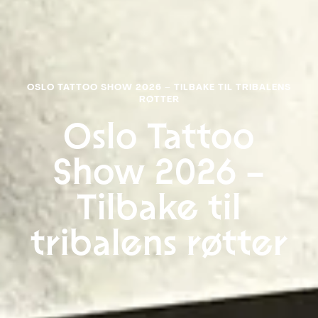
OSLO TATTOO SHOW 2026 – TILBAKE TIL TRIBALENS
RØTTER
Oslo Tattoo
Show 2026 –
Tilbake til
tribalens røtter