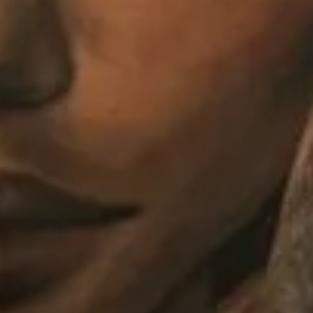
STOCKFLETHS GATE 51, 0461 OSLO
Booking/tattoo
BOOKING@MASTERPIECE.NO
Andre henvendelser
POST@MASTERPIECE.NO
Følg oss
INSTAGRAM
FACEBOOK
TIKTOK
Til toppen