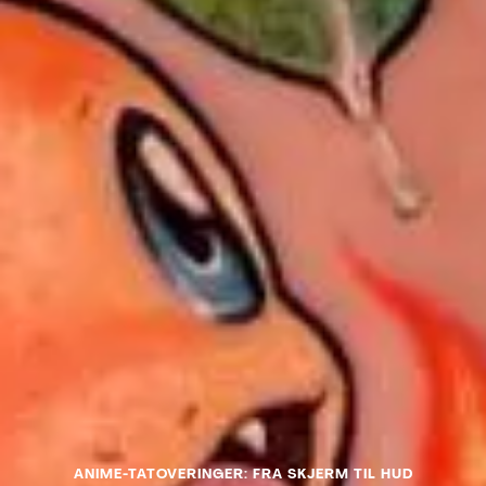
FACEBOOK
TIKTOK
Til toppen
ANIME-TATOVERINGER: FRA SKJERM TIL HUD