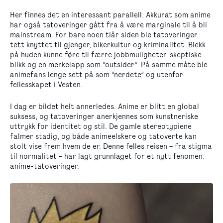
Her finnes det en interessant parallell. Akkurat som anime
har også tatoveringer gått fra å være marginale til å bli
mainstream. For bare noen tiår siden ble tatoveringer
tett knyttet til gjenger, bikerkultur og kriminalitet. Blekk
på huden kunne føre til færre jobbmuligheter, skeptiske
blikk og en merkelapp som “outsider”. På samme måte ble
animefans lenge sett på som “nerdete” og utenfor
fellesskapet i Vesten.
I dag er bildet helt annerledes. Anime er blitt en global
suksess, og tatoveringer anerkjennes som kunstneriske
uttrykk for identitet og stil. De gamle stereotypiene
falmer stadig, og både animeelskere og tatoverte kan
stolt vise frem hvem de er. Denne felles reisen – fra stigma
til normalitet – har lagt grunnlaget for et nytt fenomen:
anime-tatoveringer.