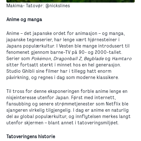
Makima- Tatovør: @nickslines
Anime og manga
Anime – det japanske ordet for animasjon – og manga,
japanske tegneserier, har lenge vært hjørnesteiner i
Japans populærkultur. I Vesten ble mange introdusert til
fenomenet gjennom barne-TV på 90- og 2000-tallet.
Serier som
Pokémon
,
Dragonball Z
,
Beyblade
og
Hamtaro
sitter fortsatt sterkt i minnet hos en hel generasjon.
Studio Ghibli sine filmer har i tillegg hatt enorm
påvirkning, og regnes i dag som moderne klassikere.
Til tross for denne eksponeringen forble anime lenge en
nisjeinteresse utenfor Japan. Først med internett,
fansubbing og senere strømmetjenester som Netflix ble
sjangeren virkelig tilgjengelig. I dag er anime en naturlig
del av global populærkultur, og innflytelsen merkes langt
utenfor skjermen – blant annet i tatoveringsmiljøet.
Tatoveringens historie