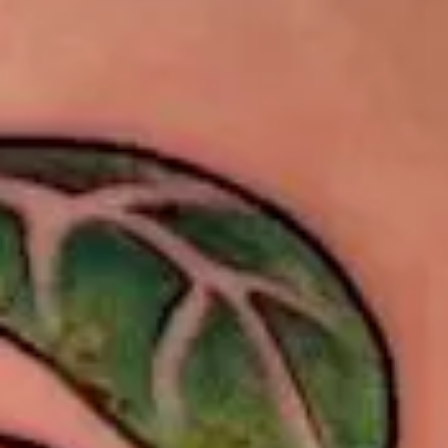
Åpningstider
Mandag - fredag: 09:00 - 17:00
Lørdag: 10:00 - 14:00
Kontakt oss
(+47) 24 02 20 16
STOCKFLETHS GATE 51, 0461 OSLO
Booking/tattoo
BOOKING@MASTERPIECE.NO
Andre henvendelser
POST@MASTERPIECE.NO
Følg oss
INSTAGRAM