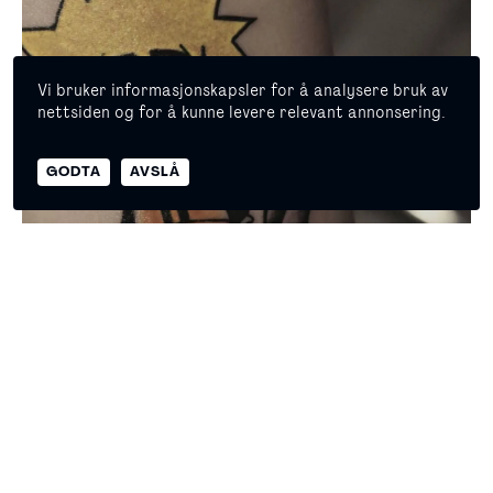
Vi bruker informasjonskapsler for å analysere bruk av
nettsiden og for å kunne levere relevant annonsering.
© 2026 Copyright Masterpiece Oslo
GODTA
AVSLÅ
Egenerklæring
Personvern
Naruto-Tatovør: @Kennskogli_tattoo
Anime-tatoveringer
Anime-tatoveringer er et produkt av både den økende
populariteten til anime og den mer åpne holdningen til