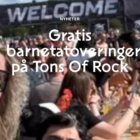
INSTAGRAM
FACEBOOK
NYHETER
TIKTOK
Gratis
Til toppen
barnetatoveringe
på Tons Of Rock