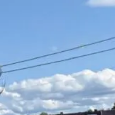
Åpningstider
Mandag - fredag: 09:00 - 17:00
Lørdag: 10:00 - 14:00
Kontakt oss
(+47) 24 02 20 16
STOCKFLETHS GATE 51, 0461 OSLO
Booking/tattoo
BOOKING@MASTERPIECE.NO
Andre henvendelser
POST@MASTERPIECE.NO
Følg oss